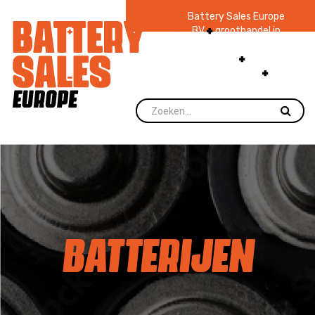
Battery Sales Europe
BV
groothandel in
batterijen en
zaklampen
Ruim 48
jaar ervaring
levering direct uit
voorraad.
BATTERIJEN