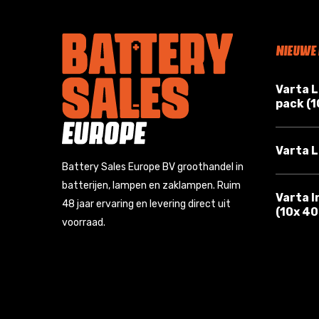
NIEUWE
Varta 
pack (
Varta L
Battery Sales Europe BV groothandel in
batterijen, lampen en zaklampen. Ruim
Varta I
48 jaar ervaring en levering direct uit
(10x 4
voorraad.