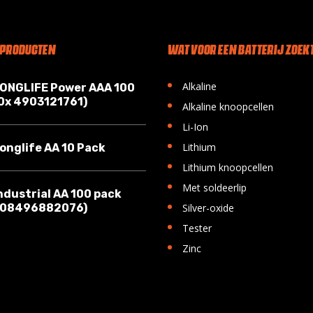
 PRODUCTEN
WAT VOOR EEN BATTERIJ ZOEKT
•
Alkaline
LONGLIFE Power AAA 100
10x 4903121761)
•
Alkaline knoopcellen
•
Li-Ion
•
Lithium
onglife AA 10 Pack
•
Lithium knoopcellen
•
Met soldeerlip
ndustrial AA 100 pack
•
008496882076)
Silver-oxide
•
Tester
•
Zinc