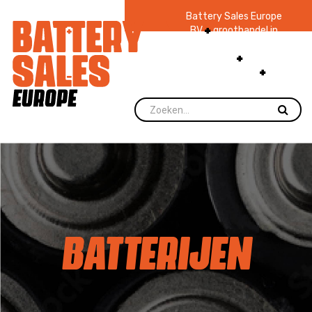
Battery Sales Europe
BV
groothandel in
batterijen en
zaklampen
Ruim 48
jaar ervaring
levering direct uit
voorraad.
BATTERIJEN