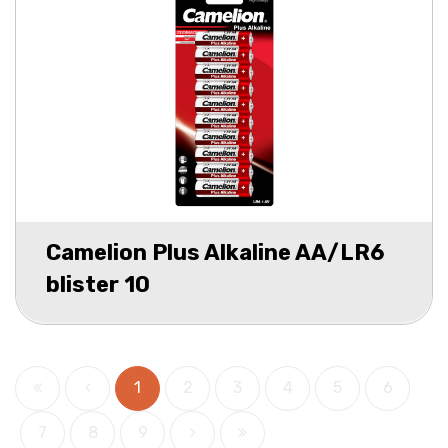
Camelion Plus Alkaline AA/LR6
blister 10
1
2
3
4
5
6
7
8
9