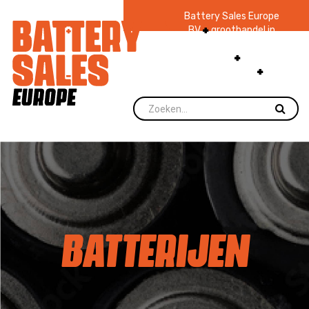
Battery Sales Europe
BV
groothandel in
batterijen en
zaklampen
Ruim 48
jaar ervaring
levering direct uit
voorraad.
BATTERIJEN