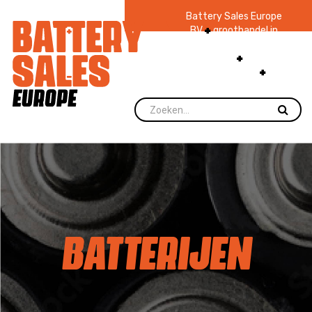
Battery Sales Europe
BV
groothandel in
batterijen en
zaklampen
Ruim 48
jaar ervaring
levering direct uit
voorraad.
BATTERIJEN