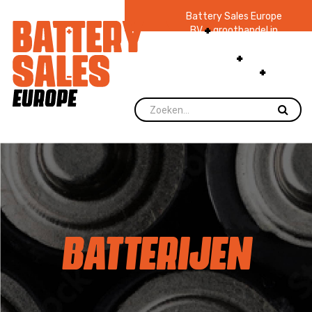
Battery Sales Europe
BV
groothandel in
batterijen en
zaklampen
Ruim 48
jaar ervaring
levering direct uit
voorraad.
BATTERIJEN