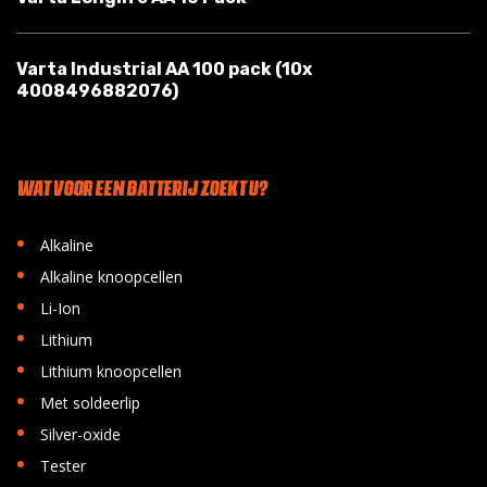
Varta Industrial AA 100 pack (10x
4008496882076)
WAT VOOR EEN BATTERIJ ZOEKT U?
•
Alkaline
•
Alkaline knoopcellen
•
Li-Ion
•
Lithium
•
Lithium knoopcellen
•
Met soldeerlip
•
Silver-oxide
•
Tester