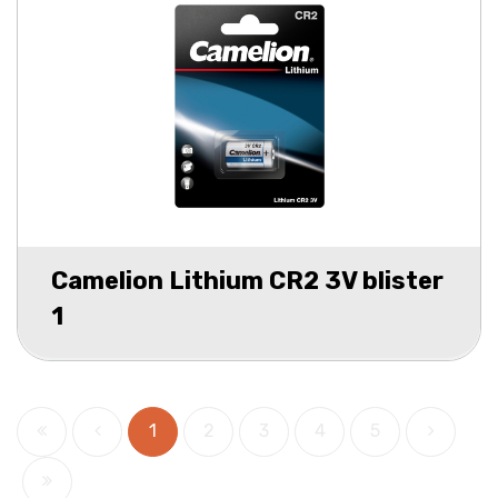
Camelion Lithium CR2 3V blister
1
1
2
3
4
5