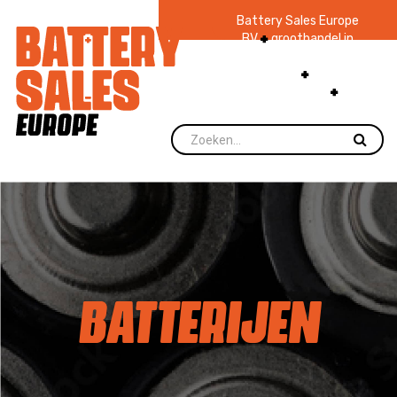
Battery Sales Europe
BV
groothandel in
batterijen en
zaklampen
Ruim 48
jaar ervaring
levering direct uit
voorraad.
BATTERIJEN