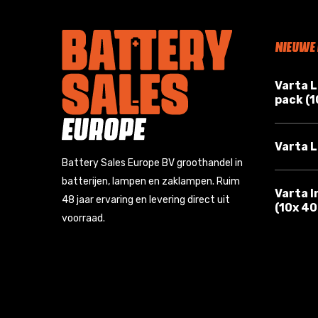
NIEUWE
Varta 
pack (
Varta L
Battery Sales Europe BV groothandel in
batterijen, lampen en zaklampen. Ruim
Varta I
48 jaar ervaring en levering direct uit
(10x 4
voorraad.