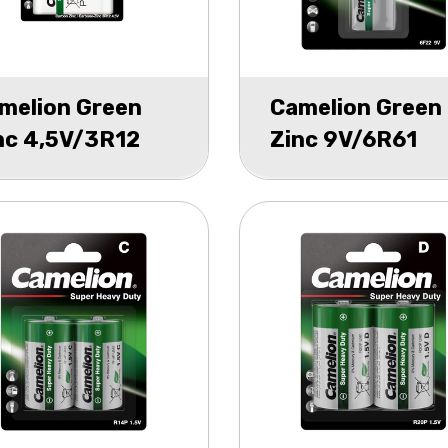
melion Green
Camelion Green
nc 4,5V/3R12
Zinc 9V/6R61
ster 1
blister 1