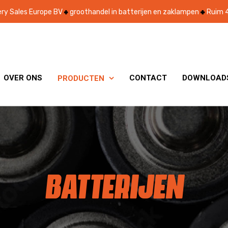
ry Sales Europe BV
groothandel in batterijen en zaklampen
Ruim 4
OVER ONS
CONTACT
DOWNLOAD
PRODUCTEN

BATTERIJEN