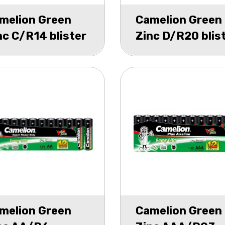
melion Green
Camelion Green
nc C/R14 blister
Zinc D/R20 blis
2
melion Green
Camelion Green