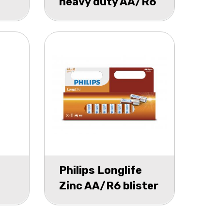
heavy duty AA/R6
blister 10
Philips Longlife
Zinc AA/R6 blister
12