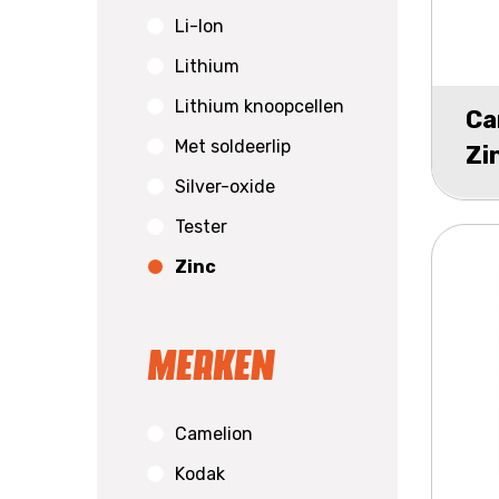
Li-Ion
Lithium
Lithium knoopcellen
Ca
Met soldeerlip
Zi
Silver-oxide
bli
Tester
Zinc
Merken
Camelion
Kodak