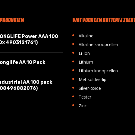
 PRODUCTEN
WAT VOOR EEN BATTERIJ ZOEKT
•
Alkaline
LONGLIFE Power AAA 100
10x 4903121761)
•
Alkaline knoopcellen
•
Li-Ion
•
Lithium
onglife AA 10 Pack
•
Lithium knoopcellen
•
Met soldeerlip
ndustrial AA 100 pack
•
008496882076)
Silver-oxide
•
Tester
•
Zinc