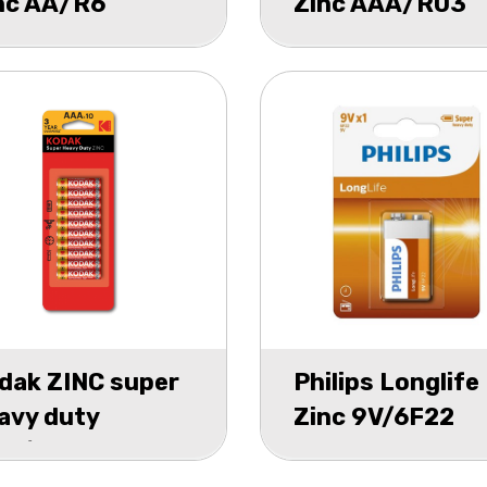
nc AA/R6
Zinc AAA/R03
hrink 12
schrink 12
dak ZINC super
Philips Longlife
avy duty
Zinc 9V/6F22
A/R03 blister
blister 1