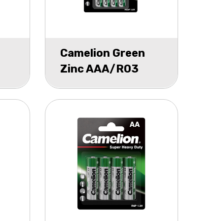
Camelion Green
Zinc AAA/R03
blister 4