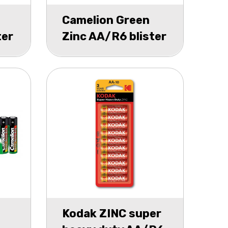
Camelion Green
ter
Zinc AA/R6 blister
4
Kodak ZINC super