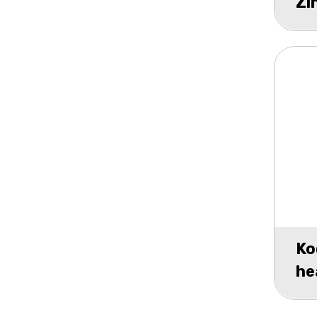
Zi
sc
Ko
he
AA
10