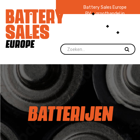
Battery Sales Europe
BV
groothandel in
batterijen en
zaklampen
Ruim 48
jaar ervaring
levering direct uit
voorraad.
BATTERIJEN