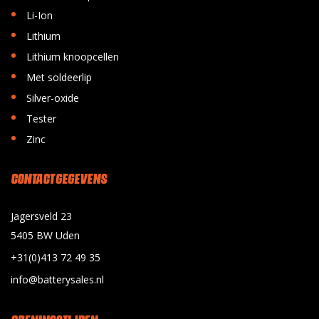
•
Li-Ion
•
Lithium
•
Lithium knoopcellen
•
Met soldeerlip
•
Silver-oxide
•
Tester
•
Zinc
CONTACT GEGEVENS
Jagersveld 23
5405 BW Uden
+31(0)413 72 49 35
info@batterysales.nl
OPENINGSTIJDEN