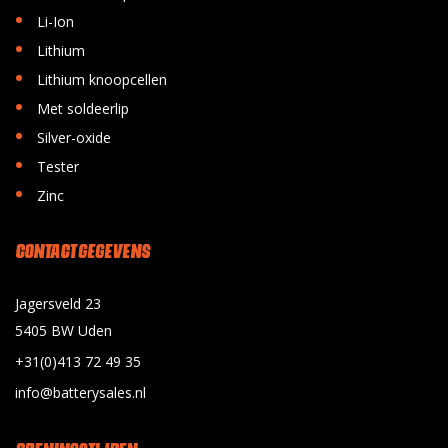
•
Li-Ion
•
Lithium
•
Lithium knoopcellen
•
Met soldeerlip
•
Silver-oxide
•
Tester
•
Zinc
CONTACT GEGEVENS
Jagersveld 23
5405 BW Uden
+31(0)413 72 49 35
info@batterysales.nl
OPENINGSTIJDEN