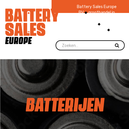
Battery Sales Europe
BV
groothandel in
batterijen en
zaklampen
Ruim 48
jaar ervaring
levering direct uit
voorraad.
BATTERIJEN