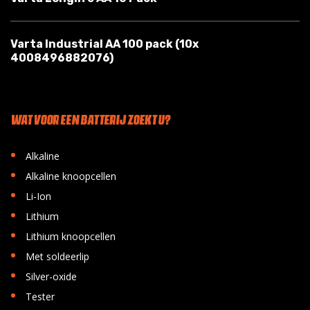
Varta Industrial AA 100 pack (10x
4008496882076)
WAT VOOR EEN BATTERIJ ZOEKT U?
•
Alkaline
•
Alkaline knoopcellen
•
Li-Ion
•
Lithium
•
Lithium knoopcellen
•
Met soldeerlip
•
Silver-oxide
•
Tester