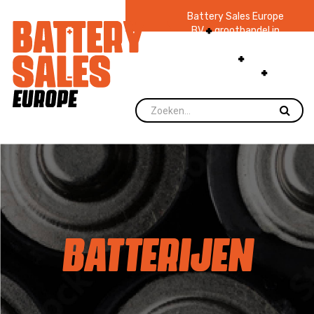
Battery Sales Europe
BV
groothandel in
batterijen en
zaklampen
Ruim 48
jaar ervaring
levering direct uit
voorraad.
BATTERIJEN