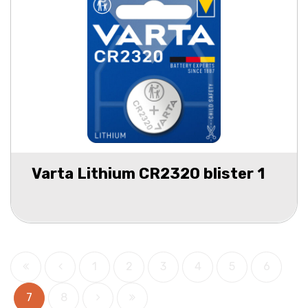
Varta Lithium CR2320 blister 1
1
2
3
4
5
6
7
8