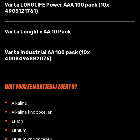
Varta LONGLIFE Power AAA 100 pack (10x
4903121761)
Varta Longlife AA 10 Pack
Varta Industrial AA 100 pack (10x
4008496882076)
WAT VOOR EEN BATTERIJ ZOEKT U?
•
Alkaline
•
Alkaline knoopcellen
•
Li-Ion
•
Lithium
•
Lithium knoopcellen