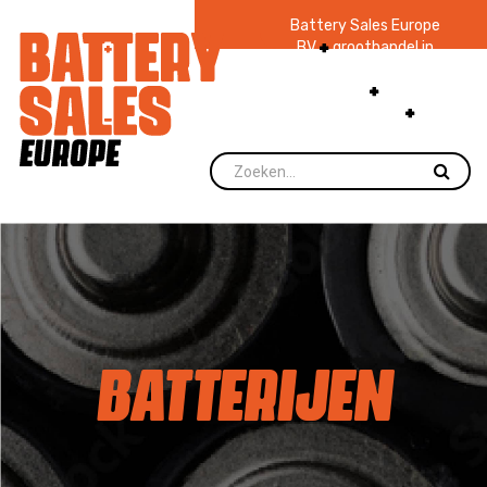
Battery Sales Europe
BV
groothandel in
batterijen en
zaklampen
Ruim 48
jaar ervaring
levering direct uit
voorraad.
BATTERIJEN