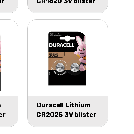
er
CR1620 3V blister
1
m
Duracell Lithium
er
CR2025 3V blister
2