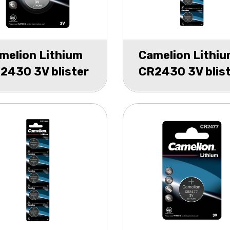
melion Lithium
Camelion Lithi
2430 3V blister
CR2430 3V blis
5