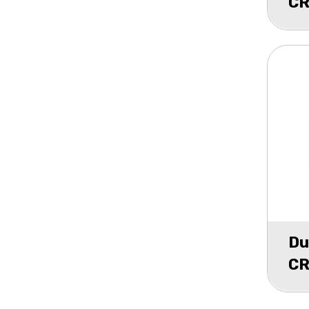
CR
1
Du
CR
1