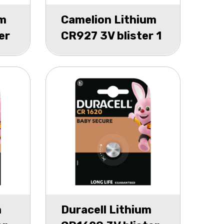
um
Camelion Lithium
er
CR927 3V blister 1
m
Duracell Lithium