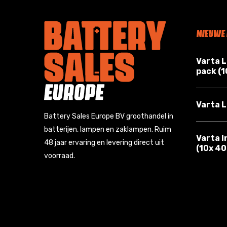
NIEUWE
Varta 
pack (
Varta L
Battery Sales Europe BV groothandel in
batterijen, lampen en zaklampen. Ruim
Varta I
48 jaar ervaring en levering direct uit
(10x 4
voorraad.