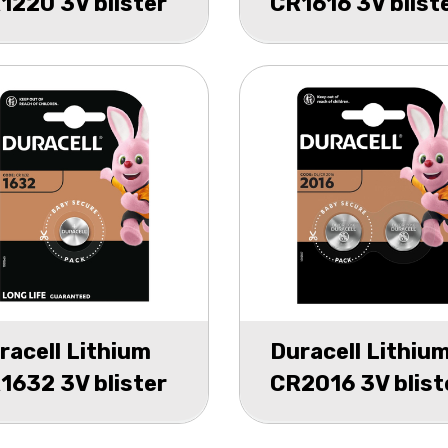
1220 3V blister
CR1616 3V blist
1
racell Lithium
Duracell Lithiu
1632 3V blister
CR2016 3V blist
2