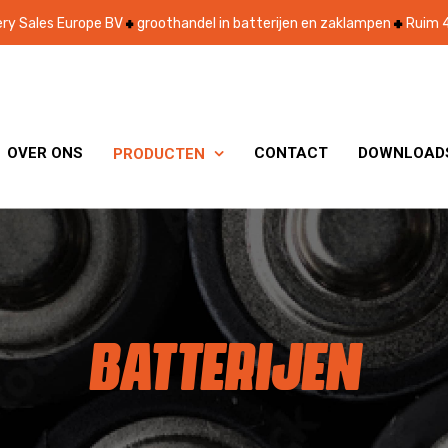
ry Sales Europe BV
groothandel in batterijen en zaklampen
Ruim 4
OVER ONS
CONTACT
DOWNLOAD
PRODUCTEN

BATTERIJEN