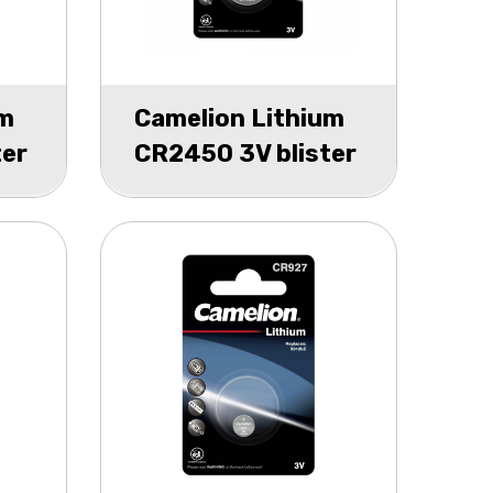
um
Camelion Lithium
ter
CR2450 3V blister
1