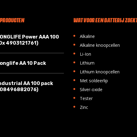
 PRODUCTEN
WAT VOOR EEN BATTERIJ ZOEKT
•
Alkaline
LONGLIFE Power AAA 100
10x 4903121761)
•
Alkaline knoopcellen
•
Li-Ion
•
Lithium
onglife AA 10 Pack
•
Lithium knoopcellen
•
Met soldeerlip
ndustrial AA 100 pack
•
008496882076)
Silver-oxide
•
Tester
•
Zinc