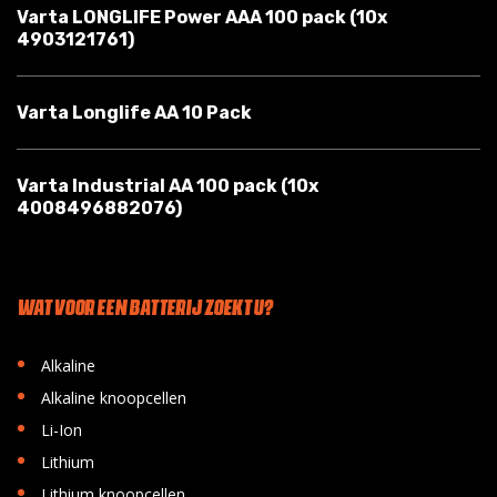
Varta LONGLIFE Power AAA 100 pack (10x
4903121761)
Varta Longlife AA 10 Pack
Varta Industrial AA 100 pack (10x
4008496882076)
WAT VOOR EEN BATTERIJ ZOEKT U?
•
Alkaline
•
Alkaline knoopcellen
•
Li-Ion
•
Lithium
•
Lithium knoopcellen