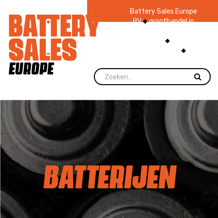
Battery Sales Europe
BV
groothandel in
batterijen en
zaklampen
Ruim 48
jaar ervaring
levering direct uit
voorraad.
BATTERIJEN