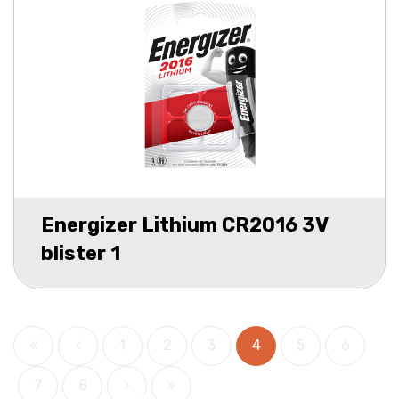
Energizer Lithium CR2016 3V
blister 1
1
2
3
4
5
6
7
8